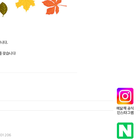
니다.
를 갖습니다
예닮채 공식
인스타그램
-01206