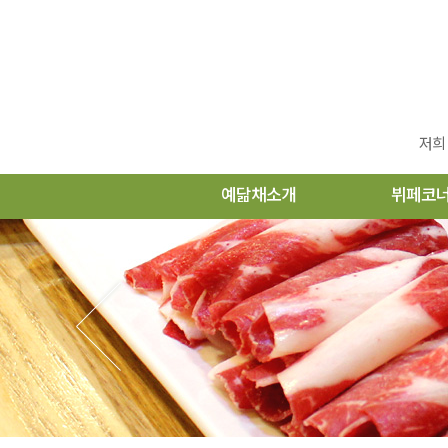
저희
예닮채소개
뷔페코
인사말
뷔페코너