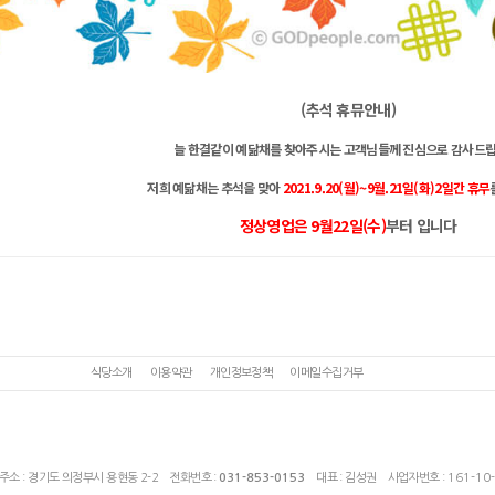
(추석 휴뮤안내)
늘 한결같이 예닮채를 찾아주시는 고객님들께 진심으로 감사드립
저희 예닮채는 추석을 맞아
2021.9.20(월)~9월.21일(화)2일간 휴무
정상영업은 9월22일(수)
부터 입니다
식당소개
이용약관
개인정보정책
이메일수집거부
 주소 : 경기도 의정부시 용현동 2-2 전화번호 :
031-853-0153
대표 : 김성권 사업자번호 :
161-10