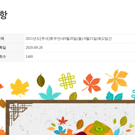
항
제목
2021년도[추석]휴무안내9월20일(월)-9월21일(화)2일간
록일
2020-09-28
회수
1469