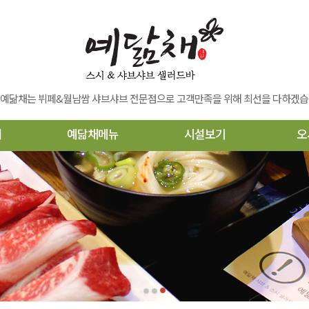
 예닮채는 뷔페&월남쌈 샤브샤브 전문점으로 고객만족을 위해 최선을 다하겠습
너
예닮채메뉴
시설보기
오
샐러드바
시설보기
소고기샤브
한우샤브
해물샤브
소고기해물샤브
한우해물샤브
추가메뉴